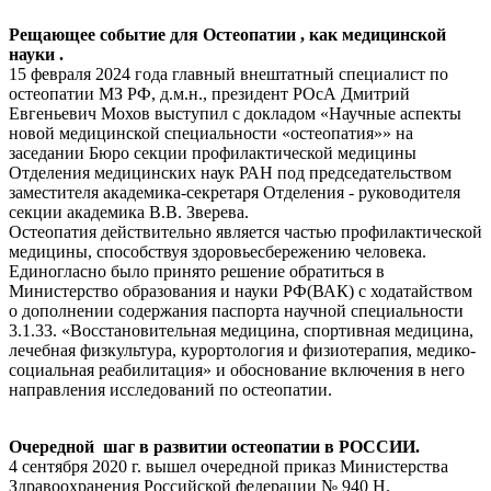
Рещающее событие для Остеопатии , как медицинской
науки .
15 февраля 2024 года главный внештатный специалист по
остеопатии МЗ РФ, д.м.н., президент РОсА Дмитрий
Евгеньевич Мохов выступил с докладом «Научные аспекты
новой медицинской специальности «остеопатия»» на
заседании Бюро секции профилактической медицины
Отделения медицинских наук РАН под председательством
заместителя академика-секретаря Отделения - руководителя
секции академика В.В. Зверева.
Остеопатия действительно является частью профилактической
медицины, способствуя здоровьесбережению человека.
Единогласно было принято решение обратиться в
Министерство образования и науки РФ(ВАК) с ходатайством
о дополнении содержания паспорта научной специальности
3.1.33. «Восстановительная медицина, спортивная медицина,
лечебная физкультура, курортология и физиотерапия, медико-
социальная реабилитация» и обоснование включения в него
направления исследований по остеопатии.
Очередной шаг в развитии остеопатии в РОССИИ.
4 сентября 2020 г. вышел очередной приказ Министерства
Здравоохранения Российской федерации № 940 Н.