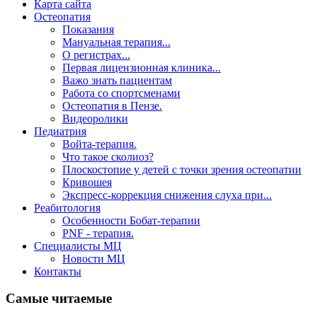
Карта сайта
Остеопатия
Показания
Мануальная терапия...
О регистрах...
Первая лицензионная клиника...
Важо знать пациентам
Работа со спортсменами
Остеопатия в Пензе.
Видеоролики
Педиатрия
Войта-терапия.
Что такое сколиоз?
Плоскостопие у детей с точки зрения остеопатии
Кривошея
Экспресс-коррекция снижения слуха при...
Реабитология
Особенности Бобат-терапии
PNF - терапия.
Специалисты МЦ
Новости МЦ
Контакты
Самые читаемые