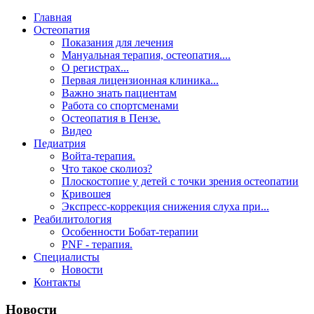
Главная
Остеопатия
Показания для лечения
Мануальная терапия, остеопатия....
О регистрах...
Первая лицензионная клиника...
Важно знать пациентам
Работа со спортсменами
Остеопатия в Пензе.
Видео
Педиатрия
Войта-терапия.
Что такое сколиоз?
Плоскостопие у детей с точки зрения остеопатии
Кривошея
Экспресс-коррекция снижения слуха при...
Реабилитология
Особенности Бобат-терапии
PNF - терапия.
Специалисты
Новости
Контакты
Новости