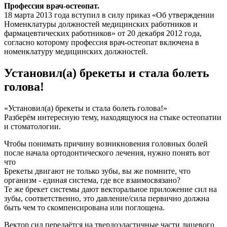
Профессия врач-остеопат.
18 марта 2013 года вступил в силу приказ «Об утверждении
Номенклатуры должностей медицинских работников и
фармацевтических работников» от 20 декабря 2012 года,
согласно которому профессия врач-остеопат включена в
номенклатуру медицинских должностей.
Установил(а) брекеты и стала болеть
голова!
«Установил(а) брекеты и стала болеть голова!»
Разберём интересную тему, находящуюся на стыке остеопатии
и стоматологии.
Чтобы понимать причину возникновения головных болей
после начала ортодонтического лечения, нужно понять вот
что
Брекеты двигают не только зубы, вы же помните, что
организм - единая система, где все взаимосвязано?
Те же брекет системы дают векторальное приложение сил на
зубы, соответственно, это давление/сила первично должна
быть чем то скомпенсирована или поглощена.
Вектор сил передаётся на твердоэластичные части лицевого