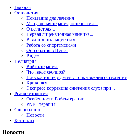
Главная
Остеопатия
Показания для лечения
Мануальная терапия, остеопатия....
О регистрах...
Первая лицензионная клиника...
Важно знать пациентам
Работа со спортсменами
Остеопатия в Пензе.
Видео
Педиатрия
Войта-терапия.
Что такое сколиоз?
Плоскостопие у детей с точки зрения остеопатии
Кривошея
Экспресс-коррекция снижения слуха при...
Реабилитология
Особенности Бобат-терапии
PNF - терапия.
Специалисты
Новости
Контакты
Новости