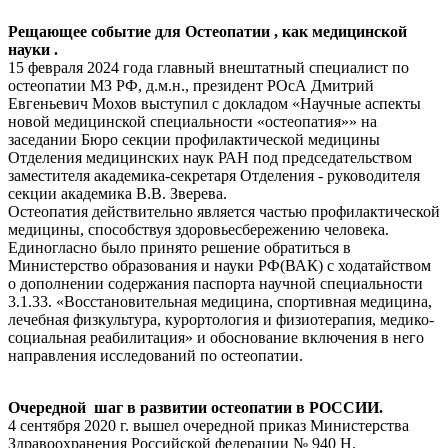
Рещающее событие для Остеопатии , как медицинской
науки .
15 февраля 2024 года главный внештатный специалист по
остеопатии МЗ РФ, д.м.н., президент РОсА Дмитрий
Евгеньевич Мохов выступил с докладом «Научные аспекты
новой медицинской специальности «остеопатия»» на
заседании Бюро секции профилактической медицины
Отделения медицинских наук РАН под председательством
заместителя академика-секретаря Отделения - руководителя
секции академика В.В. Зверева.
Остеопатия действительно является частью профилактической
медицины, способствуя здоровьесбережению человека.
Единогласно было принято решение обратиться в
Министерство образования и науки РФ(ВАК) с ходатайством
о дополнении содержания паспорта научной специальности
3.1.33. «Восстановительная медицина, спортивная медицина,
лечебная физкультура, курортология и физиотерапия, медико-
социальная реабилитация» и обоснование включения в него
направления исследований по остеопатии.
Очередной шаг в развитии остеопатии в РОССИИ.
4 сентября 2020 г. вышел очередной приказ Министерства
Здравоохранения Российской федерации № 940 Н.