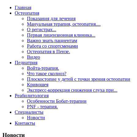
Главная
Остеопатия
Показания для лечения
Мануальная терапия, остеопатия....
О регистрах...
Первая лицензионная клиника...
Важно знать пациентам
Работа со спортсменами
Остеопатия в Пензе.
Видео
Педиатрия
Войта-терапия.
Что такое сколиоз?
Плоскостопие у детей с точки зрения остеопатии
Кривошея
Экспресс-коррекция снижения слуха при...
Реабилитология
Особенности Бобат-терапии
PNF - терапия.
Специалисты
Новости
Контакты
Новости