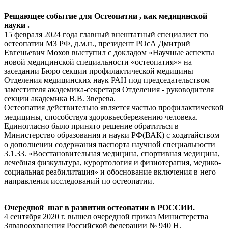
Рещающее событие для Остеопатии , как медицинской
науки .
15 февраля 2024 года главный внештатный специалист по
остеопатии МЗ РФ, д.м.н., президент РОсА Дмитрий
Евгеньевич Мохов выступил с докладом «Научные аспекты
новой медицинской специальности «остеопатия»» на
заседании Бюро секции профилактической медицины
Отделения медицинских наук РАН под председательством
заместителя академика-секретаря Отделения - руководителя
секции академика В.В. Зверева.
Остеопатия действительно является частью профилактической
медицины, способствуя здоровьесбережению человека.
Единогласно было принято решение обратиться в
Министерство образования и науки РФ(ВАК) с ходатайством
о дополнении содержания паспорта научной специальности
3.1.33. «Восстановительная медицина, спортивная медицина,
лечебная физкультура, курортология и физиотерапия, медико-
социальная реабилитация» и обоснование включения в него
направления исследований по остеопатии.
Очередной шаг в развитии остеопатии в РОССИИ.
4 сентября 2020 г. вышел очередной приказ Министерства
Здравоохранения Российской федерации № 940 Н.