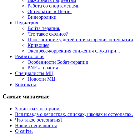
Важо знать пациентам
Работа со спортсменами
Остеопатия в Пензе.
Видеоролики
Педиатрия
Войта-терапия.
Что такое сколиоз?
Плоскостопие у детей с точки зрения остеопатии
Кривошея
Экспресс-коррекция снижения слуха при...
Реабитология
Особенности Бобат-терапии
PNF - терапия.
Специалисты МЦ
Новости МЦ
Контакты
Самые читаемые
Записаться на прием.
Вся правда о регистрах, списках, школах и остеопатах.
Что такое остеопатия?
Наши специалисты
О сайте.