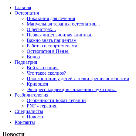
Главная
Остеопатия
Показания для лечения
Мануальная терапия, остеопатия....
О регистрах...
Первая лицензионная клиника...
Важно знать пациентам
Работа со спортсменами
Остеопатия в Пензе.
Видео
Педиатрия
Войта-терапия.
Что такое сколиоз?
Плоскостопие у детей с точки зрения остеопатии
Кривошея
Экспресс-коррекция снижения слуха при...
Реабилитология
Особенности Бобат-терапии
PNF - терапия.
Специалисты
Новости
Контакты
Новости