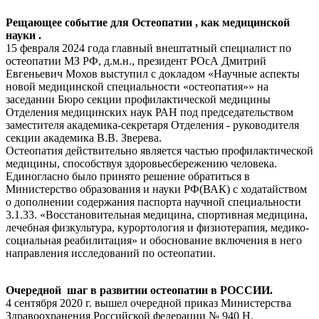
Рещающее событие для Остеопатии , как медицинской
науки .
15 февраля 2024 года главный внештатный специалист по
остеопатии МЗ РФ, д.м.н., президент РОсА Дмитрий
Евгеньевич Мохов выступил с докладом «Научные аспекты
новой медицинской специальности «остеопатия»» на
заседании Бюро секции профилактической медицины
Отделения медицинских наук РАН под председательством
заместителя академика-секретаря Отделения - руководителя
секции академика В.В. Зверева.
Остеопатия действительно является частью профилактической
медицины, способствуя здоровьесбережению человека.
Единогласно было принято решение обратиться в
Министерство образования и науки РФ(ВАК) с ходатайством
о дополнении содержания паспорта научной специальности
3.1.33. «Восстановительная медицина, спортивная медицина,
лечебная физкультура, курортология и физиотерапия, медико-
социальная реабилитация» и обоснование включения в него
направления исследований по остеопатии.
Очередной шаг в развитии остеопатии в РОССИИ.
4 сентября 2020 г. вышел очередной приказ Министерства
Здравоохранения Российской федерации № 940 Н.