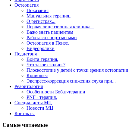
Остеопатия
Показания
Мануальная терапия...
О регистрах...
Первая лицензионная клиника...
Важо знать пациентам
Работа со спортсменами
Остеопатия в Пензе.
Видеоролики
Педиатрия
Войта-терапия.
Что такое сколиоз?
Плоскостопие у детей с точки зрения остеопатии
Кривошея
Экспресс-коррекция снижения слуха при...
Реабитология
Особенности Бобат-терапии
PNF - терапия.
Специалисты МЦ
Новости МЦ
Контакты
Самые читаемые