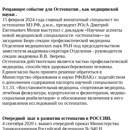
Рещающее событие для Остеопатии , как медицинской
науки .
15 февраля 2024 года главный внештатный специалист по
остеопатии МЗ РФ, д.м.н., президент РОсА Дмитрий
Евгеньевич Мохов выступил с докладом «Научные аспекты
новой медицинской специальности «остеопатия»» на
заседании Бюро секции профилактической медицины
Отделения медицинских наук РАН под председательством
заместителя академика-секретаря Отделения - руководителя
секции академика В.В. Зверева.
Остеопатия действительно является частью профилактической
медицины, способствуя здоровьесбережению человека.
Единогласно было принято решение обратиться в
Министерство образования и науки РФ(ВАК) с ходатайством
о дополнении содержания паспорта научной специальности
3.1.33. «Восстановительная медицина, спортивная медицина,
лечебная физкультура, курортология и физиотерапия, медико-
социальная реабилитация» и обоснование включения в него
направления исследований по остеопатии.
Очередной шаг в развитии остеопатии в РОССИИ.
4 сентября 2020 г. вышел очередной приказ Министерства
Здравоохранения Российской федерации № 940 Н.