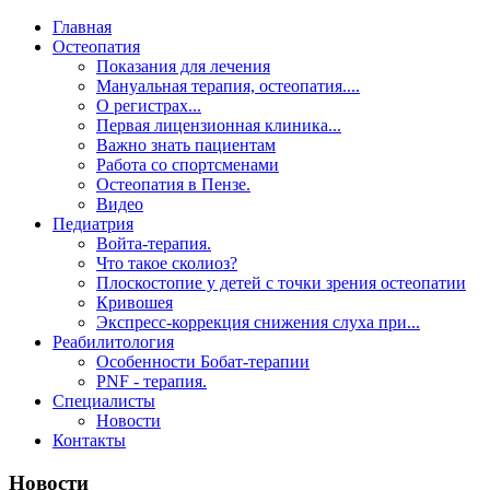
Главная
Остеопатия
Показания для лечения
Мануальная терапия, остеопатия....
О регистрах...
Первая лицензионная клиника...
Важно знать пациентам
Работа со спортсменами
Остеопатия в Пензе.
Видео
Педиатрия
Войта-терапия.
Что такое сколиоз?
Плоскостопие у детей с точки зрения остеопатии
Кривошея
Экспресс-коррекция снижения слуха при...
Реабилитология
Особенности Бобат-терапии
PNF - терапия.
Специалисты
Новости
Контакты
Новости